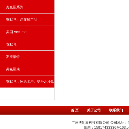
奥豪斯系列
赛默飞世尔在线产品
美国 Accumet
赛默飞
罗斯蒙特
美氢斯康
赛默飞：恒温水浴、循环水冷却
器、雾化器
首 页
|
关于公司
|
联系我们
|
广州博勒泰科技有限公司 公司地址：广州
邮箱：15917433336@163.