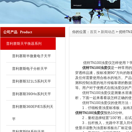
你的位置：
首页
>
新闻动态
> 优特T
公司产品 Product
普利赛斯天平衡器系列
普利赛斯半微量电子天平
优特TN100浊度仪怎样使用？
优特TN100浊度仪
是一种常用的
普利赛斯电子分析天平
穿透样品液，按标准测90°方向的
及任何需要使用合格水的地方。产品结
普利赛斯321LS系列天平
测和控制浊度的地方传输靠谱的数据
等。用户对于便携式在线浊度仪的产
优特TN100浊度仪是测量水溶液
普利赛斯390Hx系列天平
析，下面一起来看看该怎样正确的使
优特TN100浊度仪的使用方法：
普利赛斯360EP/ES系列天
1．仔细检查浊度标准板，如有灰
优特TN100浊度仪
预热10分钟。
2．量程选择钮置“100”档，在
平
3．拉杆推入，光路中不置入符何物
使显示读数为浊度标准板出厂标定值
普利赛斯FA系列天平