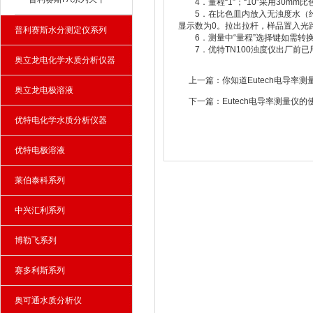
4．量程“1”；“10”采用30mm
5．在比色皿内放入无浊度水（约3
显示数为0。拉出拉杆，样品置入光
普利赛斯水分测定仪系列
6．测量中“量程”选择键如需转
7．优特TN100浊度仪出厂前已
奥立龙电化学水质分析仪器
上一篇：
你知道Eutech电导率
奥立龙电极溶液
下一篇：
Eutech电导率测量仪
优特电化学水质分析仪器
优特电极溶液
莱伯泰科系列
中兴汇利系列
博勒飞系列
赛多利斯系列
奥可通水质分析仪