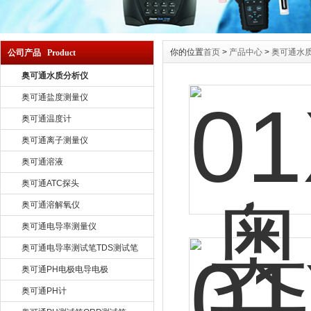
你的位置
首页
>
产品中心
>
奥可通水
公司产品 Product
奥可通水质分析仪
奥可通盐度测量仪
奥可通温度计
奥可通离子测量仪
奥可通溶液
奥可通ATC探头
奥可通溶解氧仪
奥可通电导率测量仪
奥可通电导率测试笔TDS测试笔
奥可通PH电极电导电极
奥可通PH计