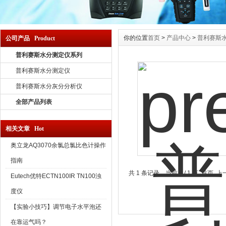
你的位置
首页
>
产品中心
>
普利赛斯
公司产品 Product
普利赛斯水分测定仪系列
普利赛斯水分测定仪
普利赛斯水分灰分分析仪
全部产品列表
相关文章 Hot
奥立龙AQ3070余氯总氯比色计操作
指南
共 1 条记录，当前 1 / 1 页 首页
Eutech优特ECTN100IR TN100浊
度仪
【实验小技巧】调节电子水平泡还
在靠运气吗？