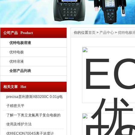
你的位置
首页
>
产品中心
>
优特电极
公司产品 Product
优特电极溶液
优特电极
优特溶液
全部产品列表
相关文章 Hot
precisa普利赛斯XB3200C 0.01g电
子精密天平
了解一下奥立龙氟离子复合电极的
使用及维护方法
优特ECION7004S离子浓度计