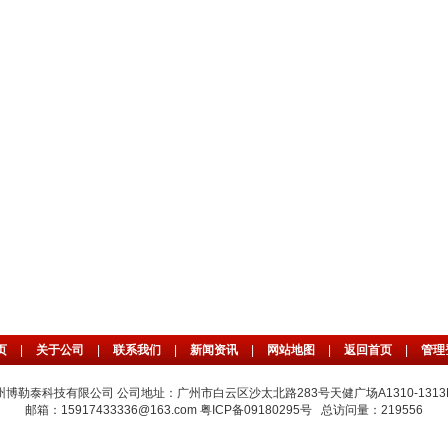
页
|
关于公司
|
联系我们
|
新闻资讯
|
网站地图
|
返回首页
|
管理
州博勒泰科技有限公司 公司地址：广州市白云区沙太北路283号天健广场A1310-1313
邮箱：15917433336@163.com
粤ICP备09180295号
总访问量：219556