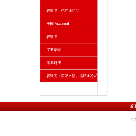
赛默飞世尔在线产品
美国 Accumet
赛默飞
罗斯蒙特
美氢斯康
赛默飞：恒温水浴、循环水冷却
器、雾化器
首 
广