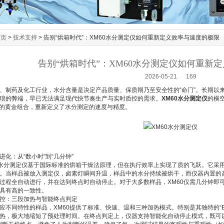
首页
>
技术支持
> 告别“烘箱时代”：XM60水分测定仪如何重新定义效率与速度的极限
告别“烘箱时代”：XM60水分测定仪如何重新
2026-05-21 169
药及化工行业，水分含量是决定产品质量、保质期乃至安全性的“命门”。长期以
琐的弊端，早已无法满足现代快节奏生产与实时质控的需求。
XM60水分测定仪
的横
”的黄金组合，重新定义了水分测定的速度与精度。
：从“数小时”到“几分钟”
分测定仪基于国际标准的烘箱干燥法原理，但在执行效率上实现了质的飞跃。它采
。当样品被放入测定仪，卤素灯瞬间升温，样品中的水分持续被烘干，而仪器内置的
过程全自动进行，并在达到终点时自动停止。对于大多数样品，XM60仅需几分钟即
具有高的一致性。
：三段加热与智能终点判定
同特性的样品，XM60提供了标准、快速、温和三种加热模式。特别是其独特的“Boo
热，极大地缩短了预处理时间。在终点判定上，仪器支持智能化自动停止模式，既可