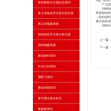
mg）自动
普利赛斯水分测定仪系列
广泛的应
XM60的
药及制剂的
奥立龙电化学水质分析仪器
（IQ/O
果可实时传
奥立龙电极溶液
XM60水
优特电化学水质分析仪器
上一篇
优特电极溶液
下一篇
莱伯泰科系列
中兴汇利系列
博勒飞系列
赛多利斯系列
奥可通水质分析仪
奥豪斯系列