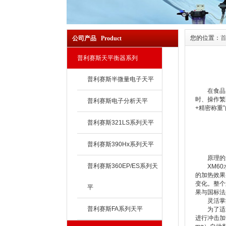
您的位置：
公司产品 Product
普利赛斯天平衡器系列
普利赛斯半微量电子天平
在食品、制
时、操作繁
普利赛斯电子分析天平
+精密称重
普利赛斯321LS系列天平
普利赛斯390Hx系列天平
原理的进化
普利赛斯360EP/ES系列天
XM60水
的加热效果
变化。整个
平
果与国标法
灵活掌控
普利赛斯FA系列天平
为了适应不
进行冲击加