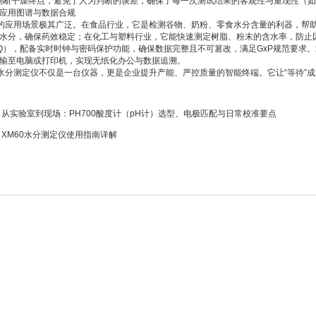
判断干燥终点，避免了人为判断的误差，确保了每一次测试结果的客观性与重现性（如10
用图谱与数据合规
应用场景极其广泛。在食品行业，它是检测谷物、奶粉、零食水分含量的利器，帮
水分，确保药效稳定；在化工与塑料行业，它能快速测定树脂、粉末的含水率，防止
Q/PQ），配备实时时钟与密码保护功能，确保数据完整且不可篡改，满足GxP规范要求。
输至电脑或打印机，实现无纸化办公与数据追溯。
分测定仪不仅是一台仪器，更是企业提升产能、严控质量的智能终端。它让“等待”成
：
从实验室到现场：PH700酸度计（pH计）选型、电极匹配与日常校准要点
：
XM60水分测定仪使用指南详解