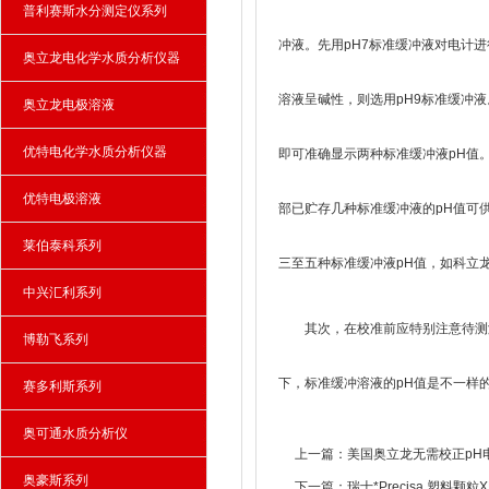
普利赛斯水分测定仪系列
冲液。先用pH7标准缓冲液对电计
奥立龙电化学水质分析仪器
溶液呈碱性，则选用pH9标准缓冲
奥立龙电极溶液
优特电化学水质分析仪器
即可准确显示两种标准缓冲液pH值
优特电极溶液
部已贮存几种标准缓冲液的pH值可
莱伯泰科系列
三至五种标准缓冲液pH值，如科立龙公
中兴汇利系列
其次，在校准前应特别注意待测溶
博勒飞系列
下，标准缓冲溶液的pH值是不一样
赛多利斯系列
奥可通水质分析仪
上一篇：
美国奥立龙无需校正pH
奥豪斯系列
下一篇：
瑞士*Precisa 塑料