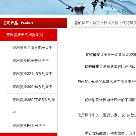
您的位置：
首页
>
技术支持
> 优特酸
公司产品 Product
普利赛斯天平衡器系列
普利赛斯半微量电子天平
优特酸度计
测量一定要标定校准
普利赛斯电子分析天平
优特酸度计
测量通常有比色法(
普利赛斯321LS系列天平
与已知pHs值的标准溶液在测量电池
普利赛斯390Hx系列天平
普利赛斯360EP/ES系列天
优特酸度计因电计设计的不同而类
平
使用操作中的一重要步骤。表1的数
普利赛斯FA系列天平
尽管优特酸度计种类很多，但其校准