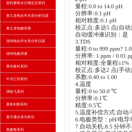
普利赛斯水分测定仪系列
量程:0.0 to 14.0 pH
分辨率:0.1 pH
奥立龙电化学水质分析仪器
相对精度:0.1 pH
校正点:多达5 点(自动
奥立龙电极溶液
自动缓冲液识别：是
3.TDS
优特电化学水质分析仪器
量程:0 to 999 ppm? 1.00
优特电极溶液
分辨率: 1 ppm / 0.01 p
相对精度:全量程±1%
莱伯泰科系列
校正点:多达2 点(手动
系数:0.40 to 1.00
中兴汇利系列
4.温度
量程:0 to 50.0 ℃
博勒飞系列
分辨率:0.1℃
精度:0.5℃
赛多利斯系列
5.温度补偿方式:自动
奥可通水质分析仪
6.电极类型：pH/电导率
7.自动关机:8.5 分
奥豪斯系列