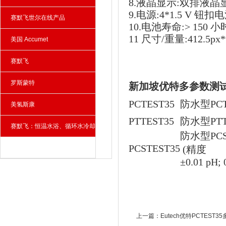
8.液晶显示:双排液晶显示(
9.电源:4*1.5 V 钮扣
赛默飞世尔在线产品
10.电池寿命:> 150 小
11 尺寸/重量:412.5px*9
美国 Accumet
赛默飞
罗斯蒙特
新加坡优特多参数测
PCTEST35
防水型PCTes
美氢斯康
PTTEST35
防水型PTTes
赛默飞：恒温水浴、循环水冷却
防水型PCS
PCSTEST35
器、雾化器
(精度
±0.01 pH; 
上一篇：
Eutech优特PCTEST