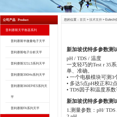
您的位置：
首页
>
技术支持
> Eute
公司产品 Product
普利赛斯天平衡器系列
普利赛斯半微量电子天平
新加坡优特多参数测
普利赛斯电子分析天平
pH / TDS / 温度
普利赛斯321LS系列天平
一支轻巧的Test r
单、准确。
普利赛斯390Hx系列天平
• 一个电极模块可测
• 多达5点pH校正和2点
普利赛斯360EP/ES系列天
• TDS因子和温度系
平
新加坡优特多参数测
普利赛斯FA系列天平
1.测量参数：pH/ TDS 
2.pH