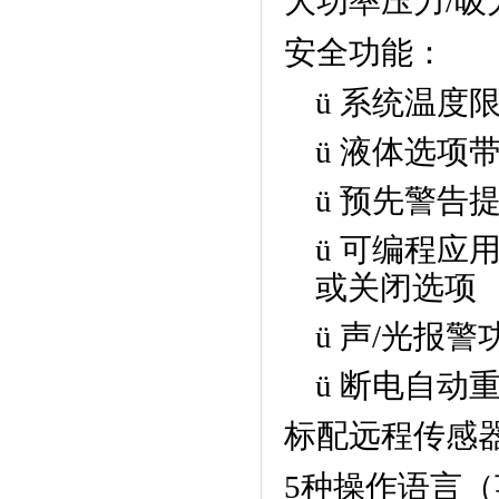
大功率压力
/
吸
安全功能：
ü
系统温度
ü
液体选项
ü
预先警告
ü
可编程应
或关闭选项
ü
声
/
光报警
ü
断电自动
标配远程传感
5
种操作语言（