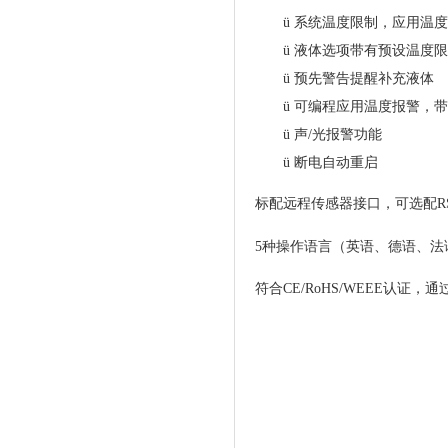
ü
系统温度限制，应用温度
ü
液体选项带有预设温度限
ü
预先警告提醒补充液体
ü
可编程应用温度报警，带
ü
声
/
光报警功能
ü
断电自动重启
标配远程传感器接口
，可选配
R
5
种操作语言（英语、德语、法
符合
CE/R
o
HS/
WEEE
认证，通