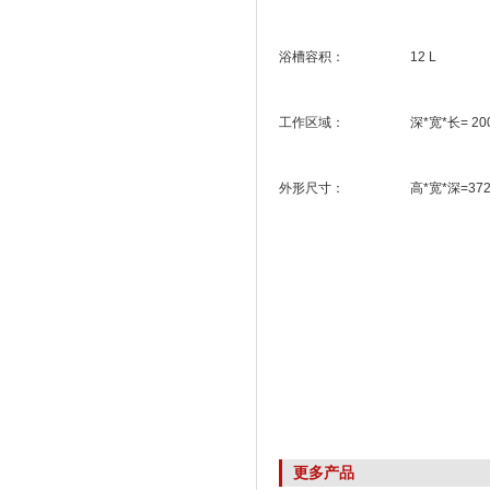
浴槽容积： 12 L
工作区域： 深*宽*长= 200 x 239
外形尺寸： 高*宽*深=372 x 16
更多产品