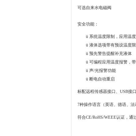
可选自来水电磁阀
安全功能：
ü
系统温度限制，应用温度
ü
液体选项带有预设温度限
ü
预先警告提醒补充液体
ü
可编程应用温度报警，带
ü
声
/
光报警功能
ü
断电自动重启
标配远程传感器接口、
USB
接
7
种操作语言（英语、德语、法
符合
CE/R
o
HS/
WEEE
认证，通