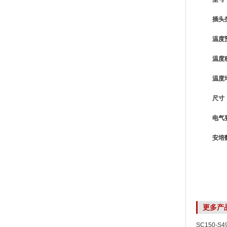
插头
温度
温度
温度
尺寸（
电气
安培
更多产
SC150-S