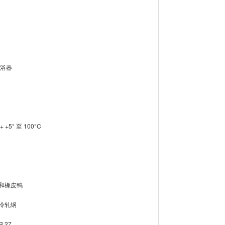
水浴器
+5° 至 100°C
和橡皮鸭
冷轧钢
B 27