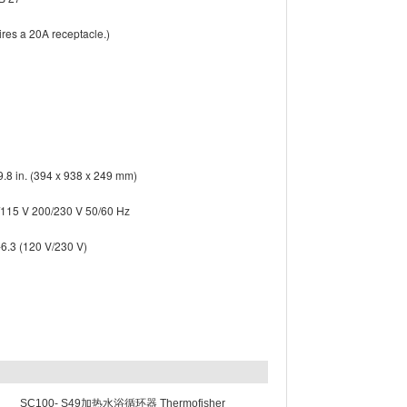
res a 20A receptacle.)
 9.8 in. (394 x 938 x 249 mm)
5 V 200/230 V 50/60 Hz
-6.3 (120 V/230 V)
SC100- S49加热水浴循环器 Thermofisher