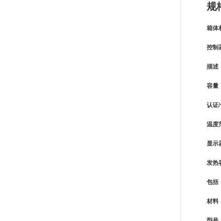
规
箱体
控制
描述
容量
认证
温度
显示
发热
包括
材料
型号