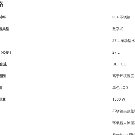
格
材料
304 不锈钢
器类型
数字式
27 L 振动型
（公制）
27 L
/合规
UL，CE
范围
高于环境温度 + 
器
单色 LCD
容量
1500 W
不锈钢尖顶盖
环氧粉末涂层
Precision SW