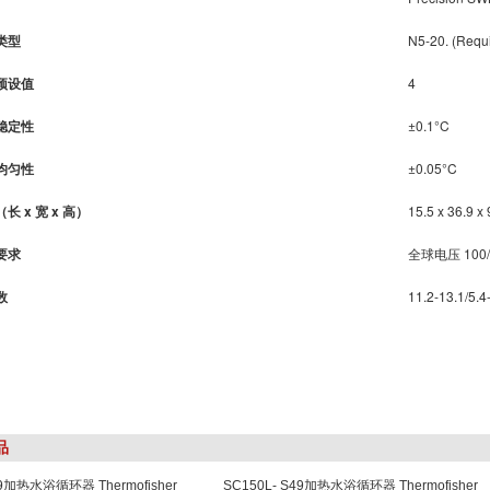
类型
N5-20. (Requi
预设值
4
稳定性
±0.1°C
均匀性
±0.05°C
长 x 宽 x 高）
15.5 x 36.9 x
要求
全球电压 100/11
数
11.2-13.1/5.4
品
49加热水浴循环器 Thermofisher
SC150L- S49加热水浴循环器 Thermofisher