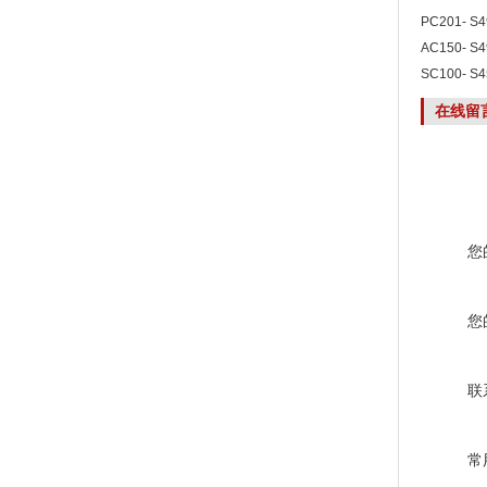
Scientific
PC201- 
Scientific
AC150- S
Scientific
SC100- S
Scientific
在线留
您
您
联
常