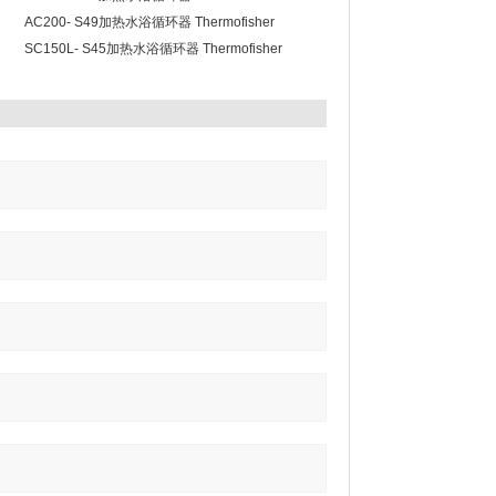
Scientific
AC200- S49加热水浴循环器 Thermofisher
Scientific
SC150L- S45加热水浴循环器 Thermofisher
Scientific