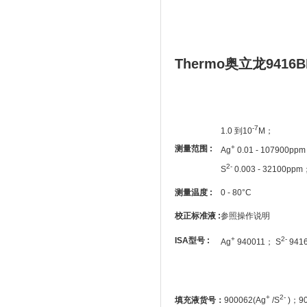
Thermo奥立龙94
-7
1.0 到10
M；
+
测量范围 :
Ag
0.01 - 107900pp
2-
S
0.003 - 32100ppm
测量温度 :
0 - 80°C
校正标准液 :
参照操作说明
+
2-
ISA
型号 :
Ag
940011； S
941
+
2-
填充液货号：
900062(Ag
/S
)；90