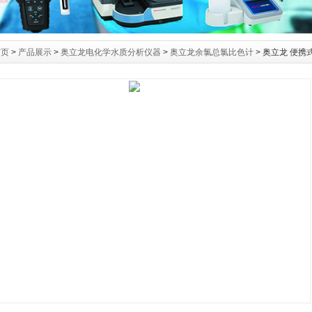
首页
>
产品展示
>
奥立龙电化学水质分析仪器
>
奥立龙余氯总氯比色计
> 奥立龙 便携