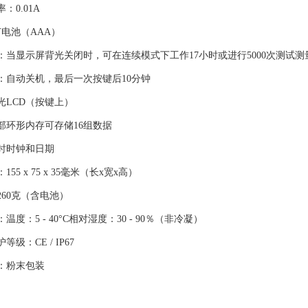
：0.01A
节电池（AAA）
：当显示屏背光关闭时，可在连续模式下工作17小时或进行5000次测试测
：自动关机，最后一次按键后10分钟
光LCD（按键上）
部环形内存可存储16组数据
时时钟和日期
55 x 75 x 35毫米（长x宽x高）
260克（含电池）
温度：5 - 40°C相对湿度：30 - 90％（非冷凝）
级：CE / IP67
：粉末包装