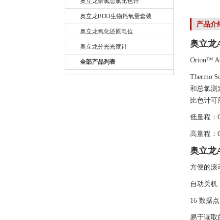
奥立龙余氯总氯比色计
奥立龙BOD生物耗氧量套装
产品介
奥立龙氧化还原电位
奥立龙A
奥立龙分光光度计
Orion™
全部产品列表
Therm
和总氯测
比色计可
低量程：0.0
高量程：0.1
奥立龙A
方便的滚
自动关机
16 数
易于读取