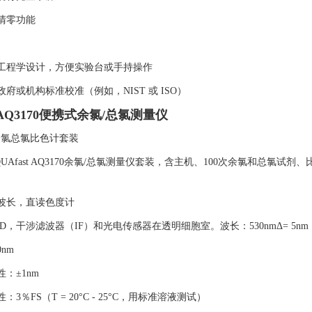
清零功能
工程学设计，方便实验台或手持操作
府或机构标准校准（例如，NIST 或 ISO）
Q3170便携式余氯/总氯测量仪
0余氯总氯比色计套装
UAfast AQ3170余氯/总氯测量仪套装，含主机、100次余氯和总氯
波长，直读色度计
D，干涉滤波器（IF）和光电传感器在透明细胞室。波长：530nmΔ= 5nm
nm
：±1nm
：3％FS（T = 20°C - 25°C，用标准溶液测试）