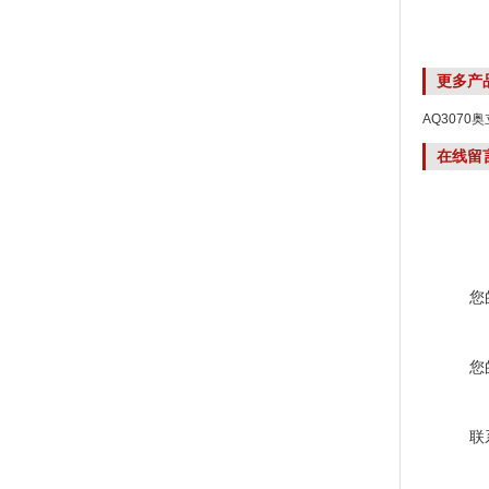
更多产
AQ307
在线留
您
您
联