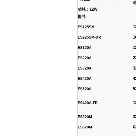
功耗：12W
型号
1
ES125SM
1
ES225SM-DR
1
ES120A
2
ES220A
3
ES320A
4
ES420A
5
ES520A
1
ES420A-FR
3
ES320M
6
ES620M