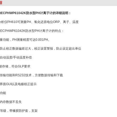
绍
优特ECPHWP61042K防水型PH计离子计的详细说明：
分析仪PH610可测量PH、氧化还原电位ORP、离子、温度
优特ECPHWP61042K防水型PH计离子计的特点：
功能，PH测量精度可达0.001PH,
防止校正数据偏差过大，校正设置警报，防止设定超出单位
自动温度/手动温度补偿
数据存储，符合GLP要求
传输功能和RS232技术，方便数据传输和下载
界面GUI以及电极校正提示
功能
内存数据不丢失
防水等级，带橡胶防护套，支架