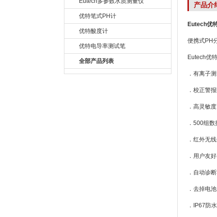
Eutech多参数水质测量仪
产品介
优特笔式PH计
Eutech
优特酸度计
便携式PH
优特电导率测试笔
Eutech
全部产品列表
．有离子测量
．校正警报
．高灵敏度
．500组
．红外无线
．用户友好
．自动诊断
．去掉电池
．IP67