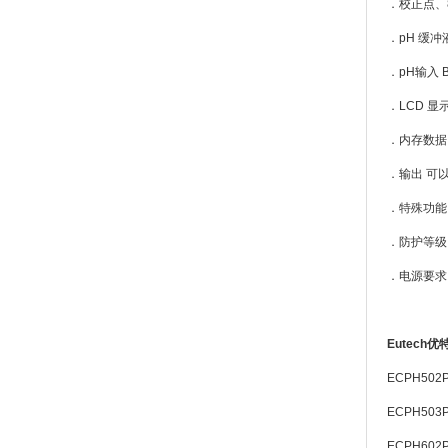
．校正点、
．pH 缓冲液识
．pH输入 BN
．LCD 显
．内存数据 
．输出 可以（
．特殊功能
．防护等级 
．电源要求:
Eutec
ECPH502
ECPH503
ECPH602